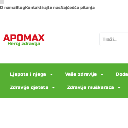
O nama
Blog
Kontaktirajte nas
Najčešća pitanja
Ljepota i njega
Vaše zdravlje
Doda
Zdravlje djeteta
Zdravlje muškaraca