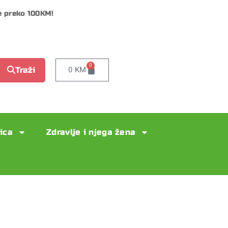
e preko 100KM!
0
0
KM
Traži
lica
Zdravlje i njega žena