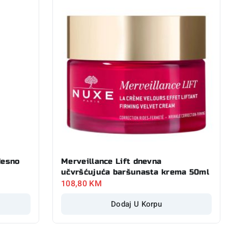
desno
Merveillance Lift dnevna
učvršćujuća baršunasta krema 50ml
108,80
KM
Dodaj U Korpu