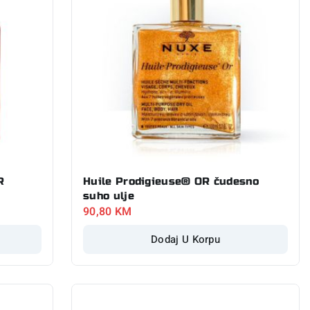
R
Huile Prodigieuse® OR čudesno
suho ulje
90,80
KM
Dodaj U Korpu