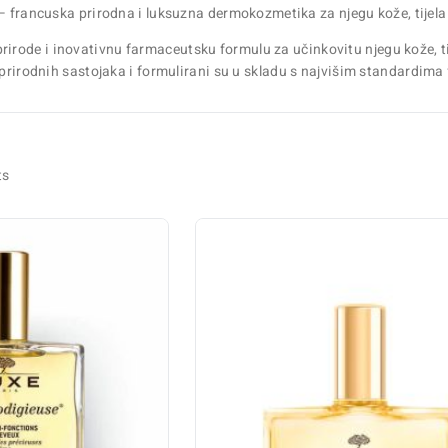
– francuska prirodna i luksuzna dermokozmetika za njegu kože, tijela 
irode i inovativnu farmaceutsku formulu za učinkovitu njegu kože, ti
prirodnih sastojaka i formulirani su u skladu s najvišim standardima f
ts