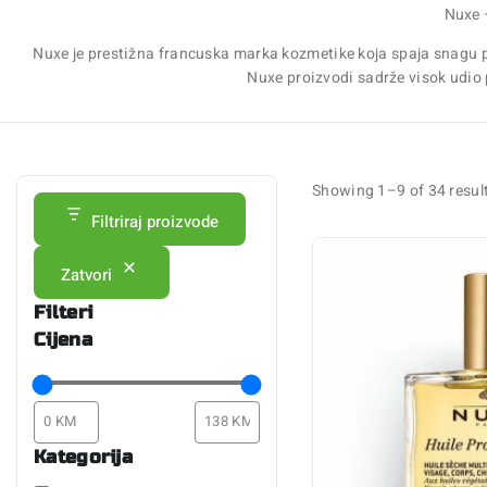
Nuxe 
Nuxe je prestižna francuska marka kozmetike koja spaja snagu pr
Nuxe proizvodi sadrže visok udio 
Showing 1–
9
of
34
resul
Filtriraj proizvode
Zatvori
Filteri
Cijena
Kategorija