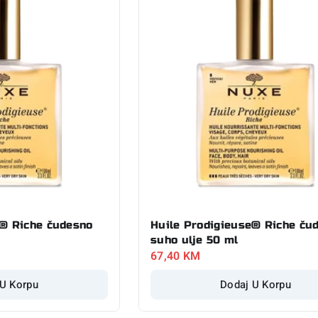
e® Riche čudesno
Huile Prodigieuse® Riche ču
suho ulje 50 ml
67,40
KM
 U Korpu
Dodaj U Korpu