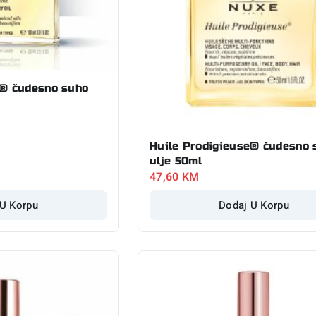
e® čudesno suho
Huile Prodigieuse® čudesno 
ulje 50ml
47,60
KM
 U Korpu
Dodaj U Korpu