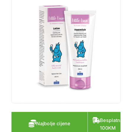
Besplatna do
Najbolje cijene
100KM