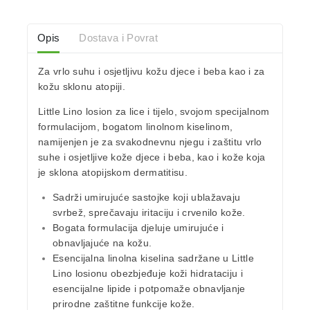
Opis
Dostava i Povrat
Za vrlo suhu i osjetljivu kožu djece i beba kao i za
kožu sklonu atopiji.
Little Lino losion za lice i tijelo, svojom specijalnom
formulacijom, bogatom linolnom kiselinom,
namijenjen je za svakodnevnu njegu i zaštitu vrlo
suhe i osjetljive kože djece i beba, kao i kože koja
je sklona atopijskom dermatitisu.
Sadrži umirujuće sastojke koji ublažavaju
svrbež, sprečavaju iritaciju i crvenilo kože.
Bogata formulacija djeluje umirujuće i
obnavljajuće na kožu.
Esencijalna linolna kiselina sadržane u Little
Lino losionu obezbjeđuje koži hidrataciju i
esencijalne lipide i potpomaže obnavljanje
prirodne zaštitne funkcije kože.