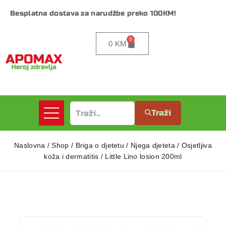
Besplatna dostava za narudžbe preko 100KM!
0
0
KM
Traži
Naslovna
/
Shop
/
Briga o djetetu
/
Njega djeteta
/
Osjetljiva
koža i dermatitis
/
Little Lino losion 200ml