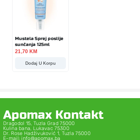
Mustela Sprej poslije
sunčanja 125ml
21,70
KM
Dodaj U Korpu
Apomax Kontakt
Dragodol 15, Tuzla Grad 75000
Kulina bana, Lukavac 75300
Dr. Rose Hadživuković 1, Tuzla 75000
E-mail: info@apomax.ba