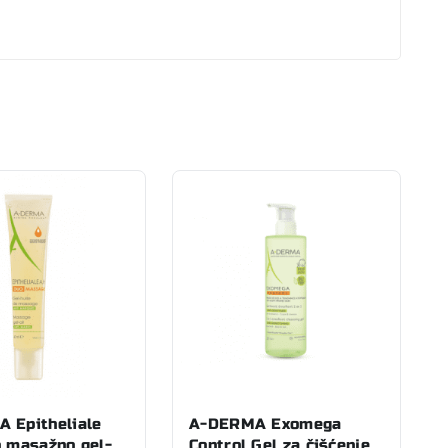
 Epitheliale
A-DERMA Exomega
o masažno gel-
Control Gel za čišćenje