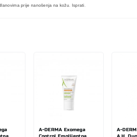
 dlanovima prije nanošenja na kožu. Isprati.
ega
A-DERMA Exomega
A-DERMA
ntna
Control Emolijentna
A.H. Du