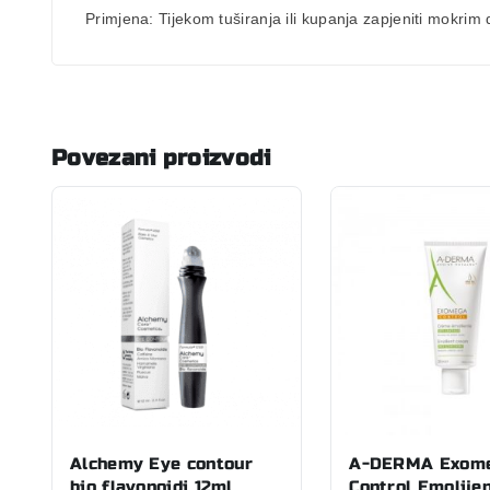
Primjena:
Tijekom tuširanja ili kupanja zapjeniti mokrim
Povezani proizvodi
Alchemy Eye contour
A-DERMA Exom
bio flavonoidi 12ml
Control Emolije