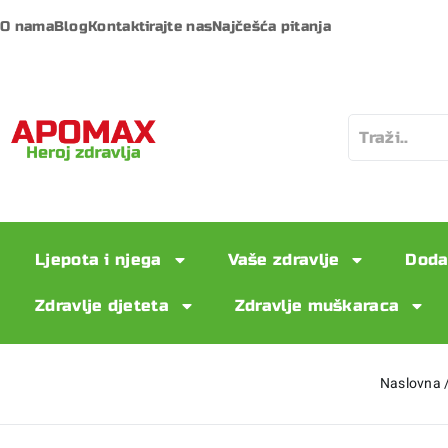
O nama
Blog
Kontaktirajte nas
Najčešća pitanja
Ljepota i njega
Vaše zdravlje
Doda
Zdravlje djeteta
Zdravlje muškaraca
Naslovna