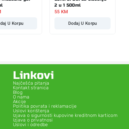
ml
2 u 1 500ml
M
55
KM
daj U Korpu
Dodaj U Korpu
Linkovi
Najčešća pitanja
Kontakt stranica
Blog
O nama
Akcije
Politika povrata i reklamacije
Uslovi korištenja
Izjava o sigurnosti kupovine kreditnom karticom
Izjava o privatnosi
Uslovi i odredbe