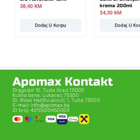
38,40
KM
krema 200ml
34,30
KM
Dodaj U Korpu
Dodaj U Ko
Apomax Kontakt
Dragodol 15, Tuzla Grad 75000
Kulina bana, Lukavac 75300
Dr. Rose Hadživuković 1, Tuzla 75000
E-mail: info@apomax.ba
ID broj: 4210630450003