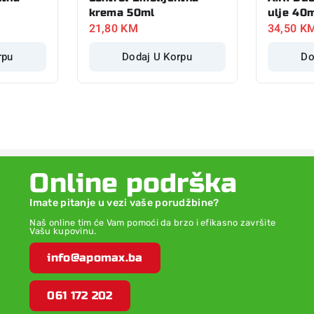
krema 50ml
ulje 40
21,80
KM
34,50
K
rpu
Dodaj U Korpu
Do
Online podrška
Imate pitanje u vezi vaše porudžbine?
Naš online tim će Vam pomoći da brzo i efikasno završite
Vašu kupovinu.
info@apomax.ba
061 172 202