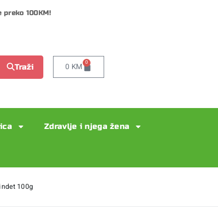
e preko 100KM!
0
0
KM
Traži
lica
Zdravlje i njega žena
indet 100g