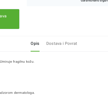
Garantovano sigurn
tava
Opis
Dostava i Povrat
Umiruje fragilnu kožu.
 nadzorom dermatologa.