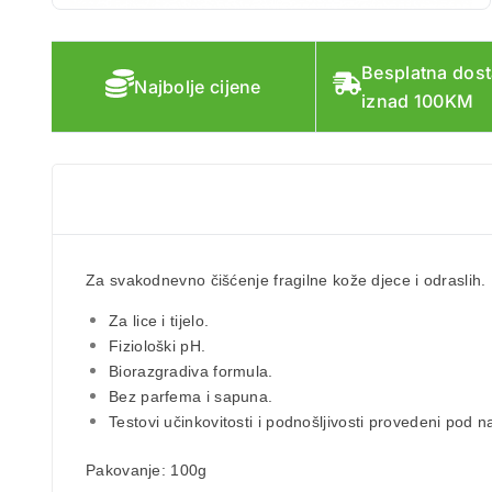
Besplatna dos
Najbolje cijene
iznad 100KM
Za svakodnevno čišćenje fragilne kože djece i odraslih. 
Za lice i tijelo.
Fiziološki pH.
Biorazgradiva formula.
Bez parfema i sapuna.
Testovi učinkovitosti i podnošljivosti provedeni pod
Pakovanje:
100g