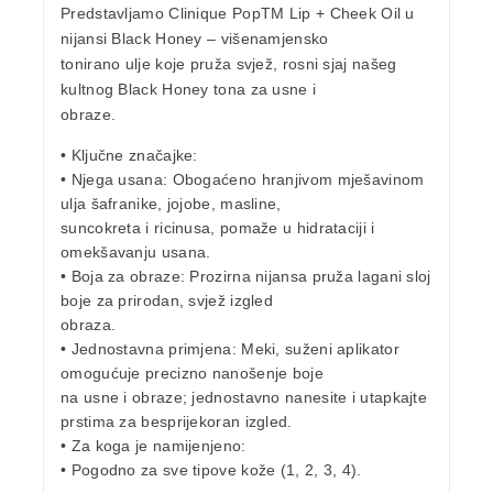
Predstavljamo Clinique PopTM Lip + Cheek Oil u
nijansi Black Honey
– višenamjensko
tonirano ulje koje pruža svjež, rosni sjaj našeg
kultnog Black Honey tona za usne i
obraze.
• Ključne značajke:
• Njega usana: Obogaćeno hranjivom mješavinom
ulja šafranike, jojobe, masline,
suncokreta i ricinusa, pomaže u hidrataciji i
omekšavanju usana.
• Boja za obraze: Prozirna nijansa pruža lagani sloj
boje za prirodan, svjež izgled
obraza.
• Jednostavna primjena: Meki, suženi aplikator
omogućuje precizno nanošenje boje
na usne i obraze; jednostavno nanesite i utapkajte
prstima za besprijekoran izgled.
• Za koga je namijenjeno:
• Pogodno za sve tipove kože (1, 2, 3, 4).