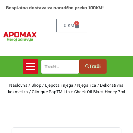
Besplatna dostava za narudžbe preko 100KM!
0
0
KM
Traži
Naslovna
/
Shop
/
Ljepota i njega
/
Njega lica
/
Dekorativna
kozmetika
/
Clinique PopTM Lip + Cheek Oil Black Honey 7ml