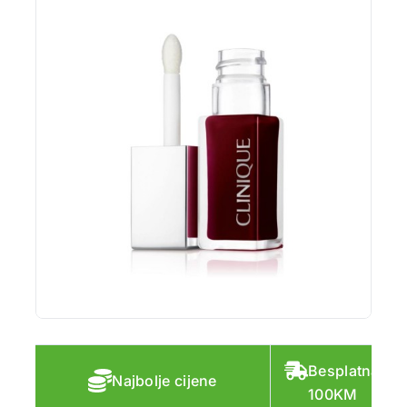
Besplatna do
Najbolje cijene
100KM