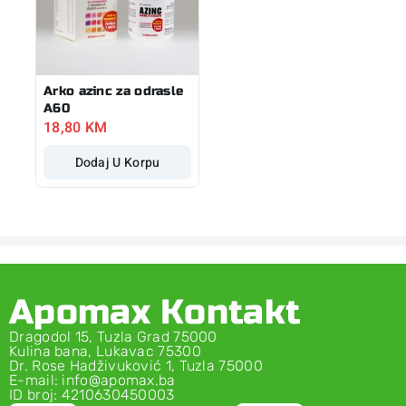
Arko azinc za odrasle
A60
18,80
KM
Dodaj U Korpu
Apomax Kontakt
Dragodol 15, Tuzla Grad 75000
Kulina bana, Lukavac 75300
Dr. Rose Hadživuković 1, Tuzla 75000
E-mail: info@apomax.ba
ID broj: 4210630450003