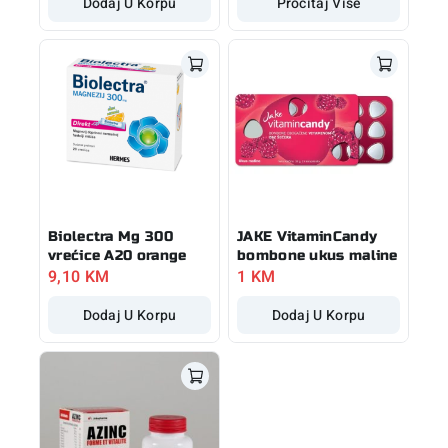
Dodaj U Korpu
Pročitaj Više
Biolectra Mg 300
JAKE VitaminCandy
vrećice A20 orange
bombone ukus maline
9,10
KM
1
KM
Dodaj U Korpu
Dodaj U Korpu