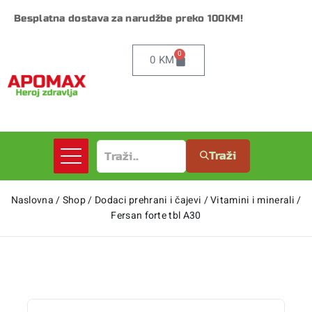
Besplatna dostava za narudžbe preko 100KM!
0
0
KM
Traži
Naslovna
/
Shop
/
Dodaci prehrani i čajevi
/
Vitamini i minerali
/
Fersan forte tbl A30