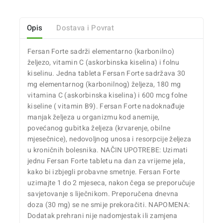
Opis
Dostava i Povrat
Fersan Forte sadrži elementarno (karbonilno)
željezo, vitamin C (askorbinska kiselina) i folnu
kiselinu. Jedna tableta Fersan Forte sadržava 30
mg elementarnog (karbonilnog) željeza, 180 mg
vitamina C (askorbinska kiselina) i 600 mcg folne
kiseline ( vitamin B9). Fersan Forte nadoknađuje
manjak željeza u organizmu kod anemije,
povećanog gubitka željeza (krvarenje, obilne
mjesečnice), nedovoljnog unosa i resorpcije željeza
u kroničnih bolesnika. NAČIN UPOTREBE: Uzimati
jednu Fersan Forte tabletu na dan za vrijeme jela,
kako bi izbjegli probavne smetnje. Fersan Forte
uzimajte 1 do 2 mjeseca, nakon čega se preporučuje
savjetovanje s liječnikom. Preporučena dnevna
doza (30 mg) se ne smije prekoračiti. NAPOMENA:
Dodatak prehrani nije nadomjestak ili zamjena