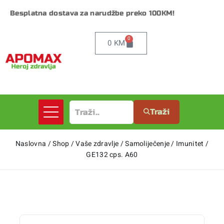
Besplatna dostava za narudžbe preko 100KM!
0
0
KM
Traži
Naslovna
/
Shop
/
Vaše zdravlje
/
Samoliječenje
/
Imunitet
/
GE132 cps. A60