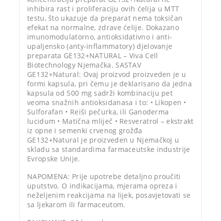
inhibira rast i proliferaciju ovih ćelija u MTT
testu, što ukazuje da preparat nema toksičan
efekat na normalne, zdrave ćelije. Dokazano
imunomodulatorno, antioksidativno i anti-
upaljensko (anty-inflammatory) djelovanje
preparata GE132+NATURAL – Viva Cell
Biotechnology Njemačka. SASTAV
GE132+Natural: Ovaj proizvod proizveden je u
formi kapsula, pri čemu je deklarisano da jedna
kapsula od 500 mg sadrži kombinaciju pet
veoma snažnih antioksidanasa i to: • Likopen •
Sulforafan • Reiši pečurka, ili Ganoderma
lucidum • Matična mliječ • Resveratrol – ekstrakt
iz opne i semenki crvenog grožđa
GE132+Natural je proizveden u Njemačkoj u
skladu sa standardima farmaceutske industrije
Evropske Unije.
NAPOMENA: Prije upotrebe detaljno proučiti
uputstvo. O indikacijama, mjerama opreza i
neželjenim reakcijama na lijek, posavjetovati se
sa ljekarom ili farmaceutom.