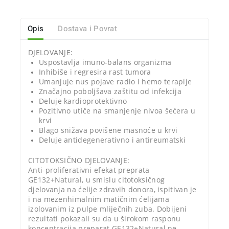
Opis
Dostava i Povrat
DJELOVANJE:
Uspostavlja imuno-balans organizma
Inhibiše i regresira rast tumora
Umanjuje nus pojave radio i hemo terapije
Značajno poboljšava zaštitu od infekcija
Deluje kardioprotektivno
Pozitivno utiče na smanjenje nivoa šećera u
krvi
Blago snižava povišene masnoće u krvi
Deluje antidegenerativno i antireumatski
CITOTOKSIČNO DJELOVANJE:
Anti-proliferativni efekat preprata
GE132+Natural, u smislu citotoksičnog
djelovanja na ćelije zdravih donora, ispitivan je
i na mezenhimalnim matičnim ćelijama
izolovanim iz pulpe mliječnih zuba. Dobijeni
rezultati pokazali su da u širokom rasponu
koncentracija preparat GE132+Natural ne