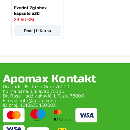
Exedol Zglobex
kapsule a30
39,50
KM
Dodaj U Korpu
Apomax Kontakt
Dragodol 15, Tuzla Grad 75000
Kulina bana, Lukavac 75300
Dr. Rose Hadživuković 1, Tuzla 75000
E-mail: info@apomax.ba
ID broj: 4210630450003