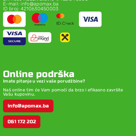
E-mail: info@apomax.ba
ID broj: 4210630450003
Online podrška
Imate pitanje u vezi vaše porudžbine?
Naš online tim će Vam pomoći da brzo i efikasno završite
Vašu kupovinu.
info@apomax.ba
061 172 202