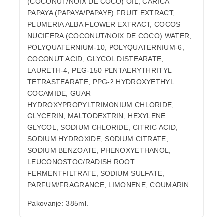
(COCONUT/NOIX DE COCO) OIL, CARICA
PAPAYA (PAPAYA/PAPAYE) FRUIT EXTRACT,
PLUMERIA ALBA
FLOWER EXTRACT, COCOS
NUCIFERA (COCONUT/NOIX DE COCO) WATER,
POLYQUATERNIUM-10,
POLYQUATERNIUM-6,
COCONUT ACID, GLYCOL DISTEARATE,
LAURETH-4, PEG-150 PENTAERYTHRITYL
TETRASTEARATE, PPG-2 HYDROXYETHYL
COCAMIDE, GUAR
HYDROXYPROPYLTRIMONIUM CHLORIDE,
GLYCERIN, MALTODEXTRIN, HEXYLENE
GLYCOL, SODIUM CHLORIDE, CITRIC ACID,
SODIUM HYDROXIDE,
SODIUM CITRATE,
SODIUM BENZOATE, PHENOXYETHANOL,
LEUCONOSTOC/RADISH ROOT
FERMENT
FILTRATE, SODIUM SULFATE,
PARFUM/FRAGRANCE, LIMONENE, COUMARIN.
Pakovanje:
385ml.