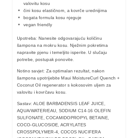
valovitu kosu
čini kosu elastičnom, a kovrče urednijima
bogata formula kosu njeguje
vegan friendly
Upotreba:
Nanesite odgovarajuću količinu
šampona na mokru kosu. Nježnim pokretim
a
napravite
pjenu i temeljito isperite. U slučaju
potrebe, postupak ponovite.
Notino savjet:
Za optimalan rezultat, nakon
šampona upotrijebite Maui MoistureCurl Quench +
Coconut Oil regenerator s
kokosovim uljem za
valovitu i kovrčavu kosu.
Sastav:
ALOE BARBADENSIS LEAF JUICE,
AQUA/WATER/EAU, SODIUM C14-16 OLEFIN
SULFONATE,
COCAMIDOPROPYL BETAINE,
COCO-GLUCOSIDE, ACRYLATES
CROSSPOLYMER-4, COCOS NUCIFERA