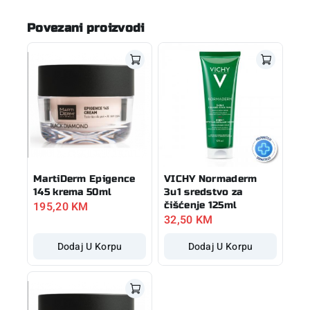
Povezani proizvodi
MartiDerm Epigence
VICHY Normaderm
145 krema 50ml
3u1 sredstvo za
195,20
KM
čišćenje 125ml
32,50
KM
Dodaj U Korpu
Dodaj U Korpu