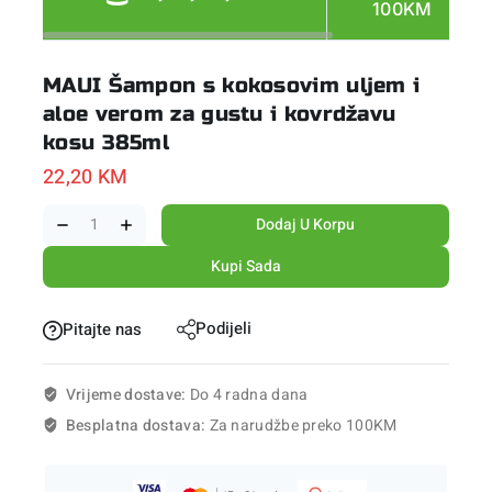
100KM
MAUI Šampon s kokosovim uljem i
aloe verom za gustu i kovrdžavu
kosu 385ml
22,20
KM
Dodaj U Korpu
Kupi Sada
Podijeli
Pitajte nas
Vrijeme dostave:
Do 4 radna dana
Besplatna dostava:
Za narudžbe preko 100KM