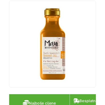
Besplatna do
Najbolje cijene