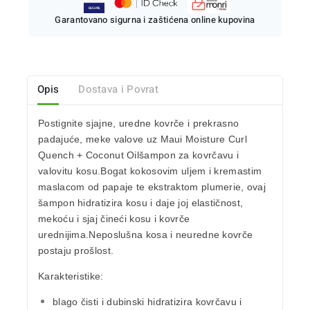
Garantovano sigurna i zaštićena online kupovina
Opis
Dostava i Povrat
Postignite sjajne, uredne kovrče i prekrasno
padajuće, meke valove uz Maui Moisture Curl
Quench + Coconut Oil
šampon za kovrčavu i
valovitu kosu.
Bogat kokosovim uljem i kremastim
maslacom od papaje te ekstraktom plumerie, ovaj
šampon hidratizira kosu i
daje joj elastičnost,
mekoću i sjaj čineći kosu i kovrče
urednijima.
Neposlušna kosa i neuredne kovrče
postaju prošlost.
Karakteristike:
blago čisti i dubinski hidratizira kovrčavu i