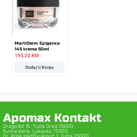
MartiDerm Epigence
145 krema 50ml
195,20
KM
Dodaj U Korpu
Apomax Kontakt
Dragodol 15, Tuzla Grad 75000
Kulina bana, Lukavac 75300
Dr. Rose Hadživuković 1, Tuzla 75000