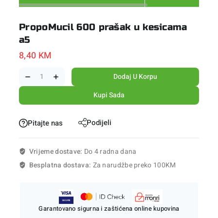
PropoMucil 600 prašak u kesicama
a5
8,40
KM
Dodaj U Korpu
Kupi Sada
Podijeli
Pitajte nas
Vrijeme dostave:
Do 4 radna dana
Besplatna dostava:
Za narudžbe preko 100KM
Garantovano sigurna i zaštićena online kupovina