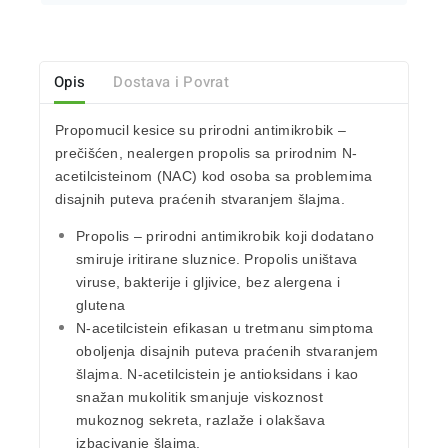
Opis
Dostava i Povrat
Propomucil kesice
su prirodni antimikrobik –
prečišćen, nealergen propolis sa prirodnim N-
acetilcisteinom (NAC) kod osoba
sa problemima
disajnih puteva praćenih stvaranjem šlajma.
Propolis
– prirodni antimikrobik koji dodatano
smiruje iritirane sluznice. Propolis uništava
viruse, bakterije i gljivice, bez alergena i
glutena
N-acetilcistein
efikasan u tretmanu simptoma
oboljenja disajnih puteva praćenih stvaranjem
šlajma. N-acetilcistein je antioksidans i kao
snažan mukolitik smanjuje viskoznost
mukoznog sekreta, razlaže i olakšava
izbacivanje šlajma.