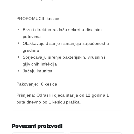
PROPOMUCIL kesice:
Brzo i direktno
razlažu sekret u disajnim
putevima
Olakšavaju disanje
i smanjuju zapušenost u
grudima
Sprječavajju širenje bakterijskih, virusnih i
gljivičnih infekcija
Jačaju imunitet
Pakovanje:
6 kesica
Primjena:
Odrasli i djeca starija od 12 godina 1
puta dnevno po 1 kesicu praška.
Povezani proizvodi