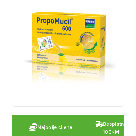
Besplatna do
Najbolje cijene
100KM