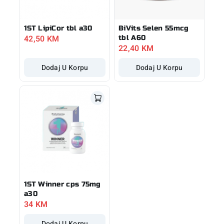
1ST LipiCor tbl a30
BiVits Selen 55mcg
42,50
KM
tbl A60
22,40
KM
Dodaj U Korpu
Dodaj U Korpu
1ST Winner cps 75mg
a30
34
KM
Dodaj U Korpu