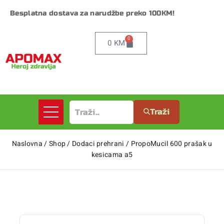
Besplatna dostava za narudžbe preko 100KM!
0
0
KM
Traži
Naslovna
/
Shop
/
Dodaci prehrani
/
PropoMucil 600 prašak u
kesicama a5