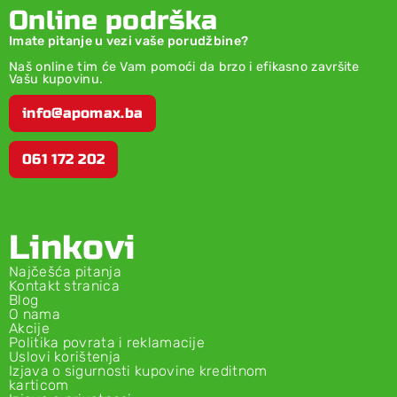
Online podrška
Imate pitanje u vezi vaše porudžbine?
Naš online tim će Vam pomoći da brzo i efikasno završite
Vašu kupovinu.
info@apomax.ba
061 172 202
Linkovi
Najčešća pitanja
Kontakt stranica
Blog
O nama
Akcije
Politika povrata i reklamacije
Uslovi korištenja
Izjava o sigurnosti kupovine kreditnom
karticom