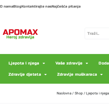
O nama
Blog
Kontaktirajte nas
Najčešća pitanja
Ljepota i njega
Vaše zdravlje
Doda
Zdravlje djeteta
Zdravlje muškaraca
Naslovna
/
Shop
/
Ljepota i njeg