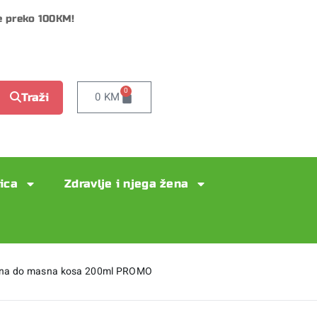
e preko 100KM!
0
0
KM
Traži
lica
Zdravlje i njega žena
lna do masna kosa 200ml PROMO