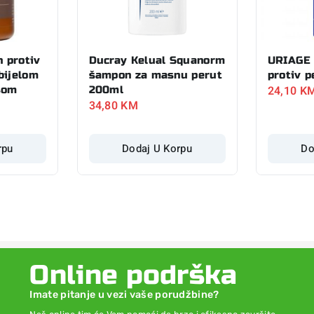
 protiv
Ducray Kelual Squanorm
URIAGE 
bijelom
šampon za masnu perut
protiv p
24,10
K
som
200ml
34,80
KM
rpu
Dodaj U Korpu
Do
Online podrška
Imate pitanje u vezi vaše porudžbine?