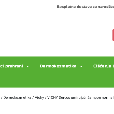
Besplatna dostava za narudžb
ci prehrani
Dermokozmetika
Čišćenje 
a
/
Dermokozmetika
/
Vichy
/
VICHY Dercos umirujući šampon norma