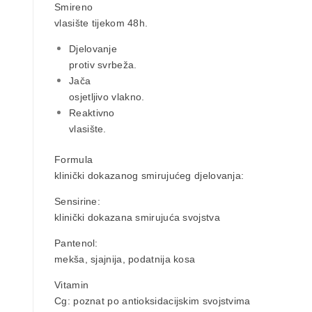
Smireno
vlasište tijekom 48h
.
Djelovanje
protiv svrbeža.
Jača
osjetljivo vlakno.
Reaktivno
vlasište.
Formula
klinički dokazanog smirujućeg djelovanja:
Sensirine
:
klinički dokazana smirujuća svojstva
Pantenol
:
mekša, sjajnija, podatnija kosa
Vitamin
Cg
: poznat po antioksidacijskim svojstvima