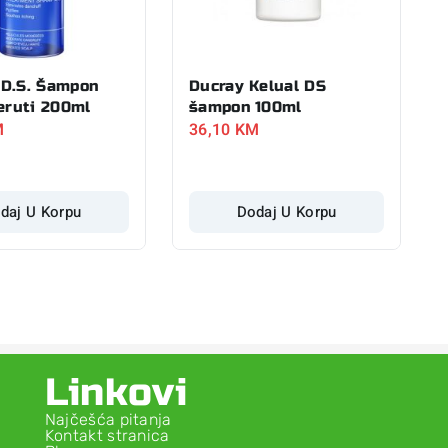
D.S. Šampon
Ducray Kelual DS
eruti 200ml
šampon 100ml
M
36,10
KM
daj U Korpu
Dodaj U Korpu
Linkovi
Najčešća pitanja
Kontakt stranica