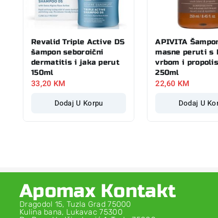
Revalid Triple Active DS
APIVITA Šampon
šampon seboroični
masne peruti s 
dermatitis i jaka perut
vrbom i propoli
150ml
250ml
33,20
KM
22,60
KM
Dodaj U Korpu
Dodaj U Ko
Apomax Kontakt
Dragodol 15, Tuzla Grad 75000
Kulina bana, Lukavac 75300