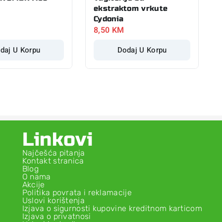
ekstraktom vrkute
Cydonia
8,50
KM
daj U Korpu
Dodaj U Korpu
Linkovi
Najčešća pitanja
Kontakt stranica
Blog
O nama
Akcije
Politika povrata i reklamacije
Uslovi korištenja
Izjava o sigurnosti kupovine kreditnom karticom
Izjava o privatnosi