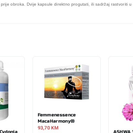
ije obroka. Dvije kapsule direktno progutati, ili sadržaj rastvoriti u 
Femmenessence
MacaHarmony®
93,70
KM
Cydonia
ASHWA 