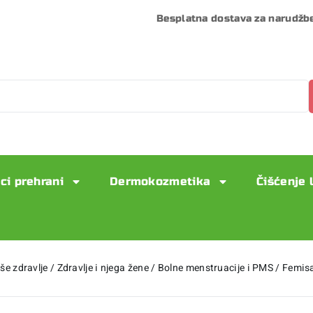
Besplatna dostava za narudžb
ci prehrani
Dermokozmetika
Čišćenje 
še zdravlje
/
Zdravlje i njega žene
/
Bolne menstruacije i PMS
/
Femisa