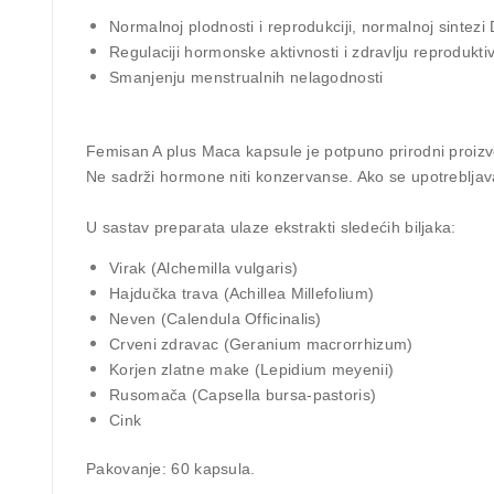
Normalnoj
plodnosti
i
reprodukciji
, normalnoj sintezi
Regulaciji hormonske aktivnosti
i zdravlju reprodukt
Smanjenju menstrualnih nelagodnosti
Femisan A plus Maca kapsule je potpuno
prirodni proiz
Ne sadrži hormone niti konzervanse. Ako se upotrebljav
U sastav preparata ulaze ekstrakti sledećih biljaka:
Virak (Alchemilla vulgaris)
Hajdučka trava (Achillea Millefolium)
Neven (Calendula Officinalis)
Crveni zdravac (Geranium macrorrhizum)
Korjen zlatne make (Lepidium meyenii)
Rusomača (Capsella bursa-pastoris)
Cink
Pakovanje:
60 kapsula.