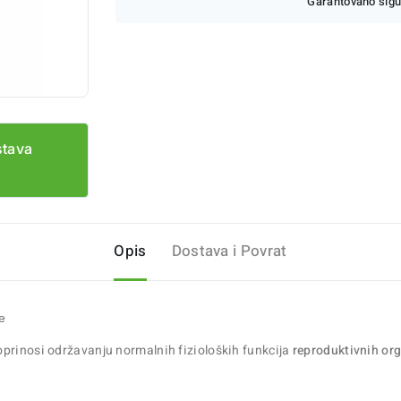
Garantovano sigu
stava
Opis
Dostava i Povrat
e
oprinosi održavanju normalnih fizioloških funkcija
reproduktivnih or