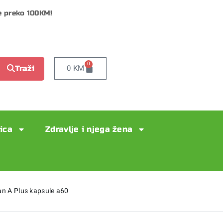
e preko 100KM!
0
0
KM
Traži
lica
Zdravlje i njega žena
n A Plus kapsule a60