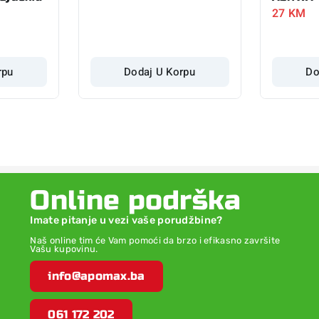
27
KM
rpu
Dodaj U Korpu
Do
Online podrška
Imate pitanje u vezi vaše porudžbine?
Naš online tim će Vam pomoći da brzo i efikasno završite
Vašu kupovinu.
info@apomax.ba
061 172 202