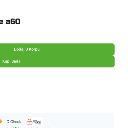
e a60
Dodaj U Korpu
Kupi Sada
M