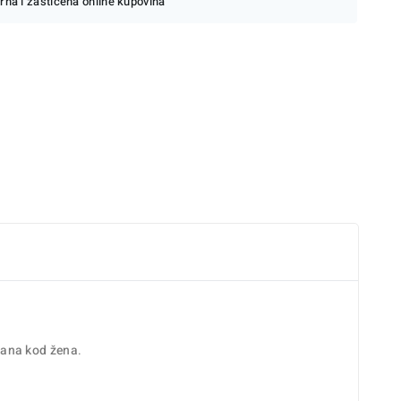
rna i zaštićena online kupovina
gana kod žena
.