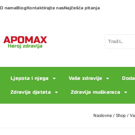
O nama
Blog
Kontaktirajte nas
Najčešća pitanja
Ljepota i njega
Vaše zdravlje
Doda
Zdravlje djeteta
Zdravlje muškaraca
Naslovna
/
Shop
/
Va