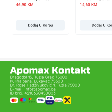
46,90
KM
14,60
KM
Dodaj U Korpu
Dodaj U Ko
Apomax Kontakt
Dragodol 15, Tuzla Grad 75000
Kulina bana, Lukavac 75300
Dr. Rose Hadživuković 1, Tuzla 75000
E-mail: info@apomax.ba
ID broj: 4210630450003