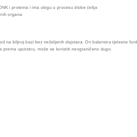
 DNK i proteina i ima ulogu u procesu diobe ćelija
ivnih organa
vod
na biljnoj bazi bez neželjenih dejstava. On balansira tjelesne fu
a prema uputstvu, može se koristiti neograničeno dugo.