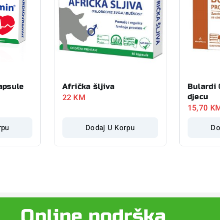
apsule
Afrička šljiva
Bulardi 
22
KM
djecu
15,70
K
rpu
Dodaj U Korpu
Do
Online podrška