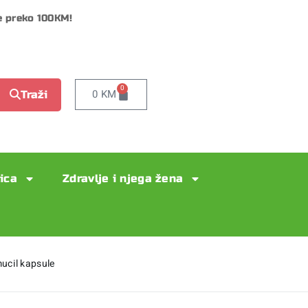
e preko 100KM!
0
0
KM
Traži
lica
Zdravlje i njega žena
ucil kapsule