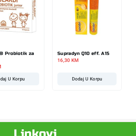
® Probiotik za
Supradyn Q10 eff. A15
16,30
KM
M
daj U Korpu
Dodaj U Korpu
Linkovi