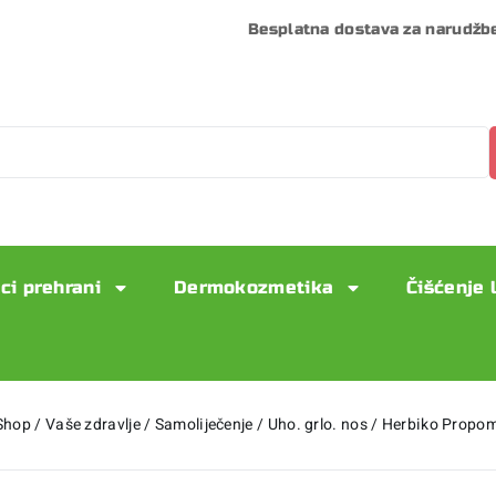
Besplatna dostava za narudžb
ci prehrani
Dermokozmetika
Čišćenje 
Shop
/
Vaše zdravlje
/
Samoliječenje
/
Uho. grlo. nos
/
Herbiko Propom