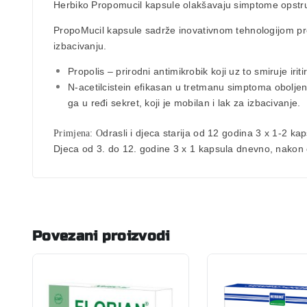
Herbiko Propomucil kapsule
olakšavaju simptome opstru
PropoMucil kapsule sadrže inovativnom tehnologijom p
izbacivanju.
Propolis – prirodni antimikrobik koji uz to smiruje irit
N-acetilcistein efikasan u tretmanu simptoma oboljen
ga u ređi sekret, koji je mobilan i lak za izbacivanje.
drasli i djeca starija od 12 godina 3 x 1-2 k
Primjena:
O
Djeca od 3. do 12. godine 3 x 1 kapsula dnevno, nakon
Povezani proizvodi