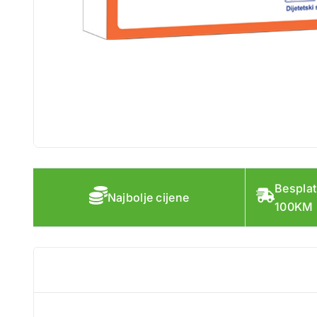
Besplat
Najbolje cijene
100KM