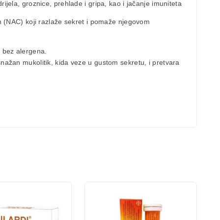
rijela, groznice, prehlade i gripa, kao i jačanje imuniteta
in
(NAC) koji
razlaže sekret i pomaže njegovom
je bez alergena.
snažan mukolitik, kida veze u gustom sekretu, i pretvara