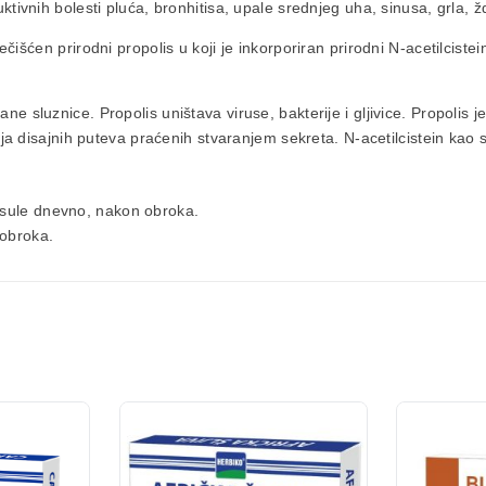
ktivnih
bolesti pluća, bronhitisa, upale srednjeg uha, sinusa, grla, žd
rečišćen
prirodni propolis
u koji je inkorporiran prirodni
N-acetilciste
irane sluznice. Propolis uništava viruse, bakterije i gljivice. Propolis 
ja disajnih puteva praćenih stvaranjem sekreta. N-acetilcistein kao 
apsule dnevno, nakon obroka.
 obroka.