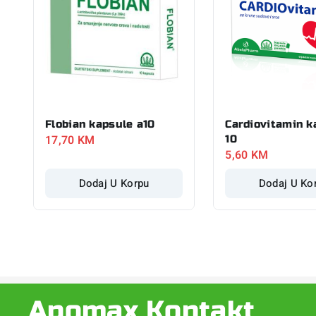
Flobian kapsule a10
Cardiovitamin k
17,70
KM
10
5,60
KM
Dodaj U Korpu
Dodaj U Ko
Apomax Kontakt