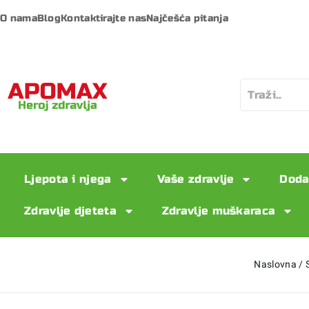
O nama
Blog
Kontaktirajte nas
Najčešća pitanja
Ljepota i njega
Vaše zdravlje
Doda
Zdravlje djeteta
Zdravlje muškaraca
Naslovna
/