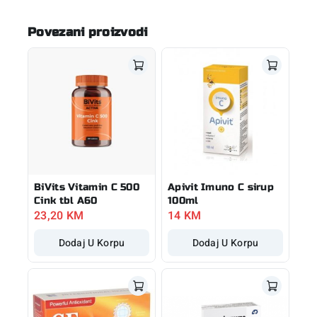
Povezani proizvodi
BiVits Vitamin C 500
Apivit Imuno C sirup
Cink tbl A60
100ml
23,20
KM
14
KM
Dodaj U Korpu
Dodaj U Korpu