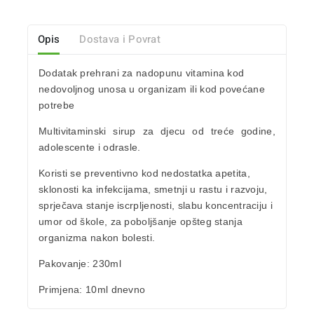
Opis
Dostava i Povrat
Dodatak prehrani za
nadopunu vitamina
kod
nedovoljnog unosa u organizam ili kod povećane
potrebe
Multivitaminski sirup za
djecu od treće godine
,
adolescente i odrasle.
Koristi se preventivno kod
nedostatka apetita
,
sklonosti ka infekcijama
, smetnji u rastu i razvoju,
sprječava stanje iscrpljenosti
,
slabu koncentraciju
i
umor od škole, za
poboljšanje opšteg stanja
organizma nakon bolesti.
Pakovanje
: 230ml
Primjena
: 10ml dnevno