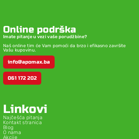
Online podrška
Imate pitanje u vezi vaše porudžbine?
Naš online tim će Vam pomoći da brzo i efikasno završite
Vašu kupovinu.
info@apomax.ba
061 172 202
Linkovi
Najčešća pitanja
Kontakt stranica
Blog
O nama
Akcije