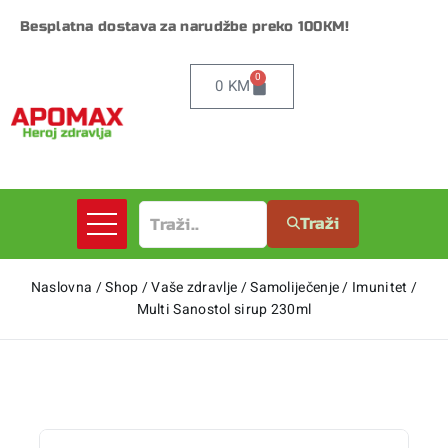
Besplatna dostava za narudžbe preko 100KM!
0
0
KM
Traži
Naslovna
/
Shop
/
Vaše zdravlje
/
Samoliječenje
/
Imunitet
/
Multi Sanostol sirup 230ml