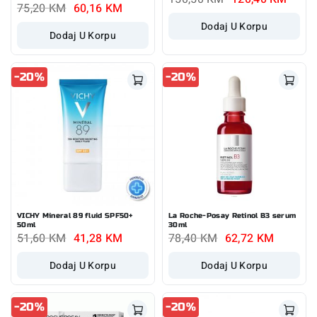
75,20
KM
60,16
KM
Dodaj U Korpu
Dodaj U Korpu
-20%
-20%
VICHY Mineral 89 fluid SPF50+
La Roche-Posay Retinol B3 serum
50ml
30ml
51,60
KM
41,28
KM
78,40
KM
62,72
KM
Dodaj U Korpu
Dodaj U Korpu
-20%
-20%