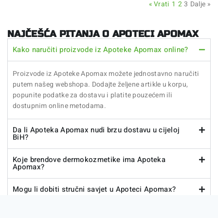
« Vrati
1
2
3
Dalje »
NAJČEŠĆA PITANJA O APOTECI APOMAX
Kako naručiti proizvode iz Apoteke Apomax online?
Proizvode iz Apoteke Apomax možete jednostavno naručiti
putem našeg webshopa. Dodajte željene artikle u korpu,
popunite podatke za dostavu i platite pouzećem ili
dostupnim online metodama.
Da li Apoteka Apomax nudi brzu dostavu u cijeloj
BiH?
Koje brendove dermokozmetike ima Apoteka
Apomax?
Mogu li dobiti stručni savjet u Apoteci Apomax?
Da li Apoteka Apomax nudi akcije i popuste?