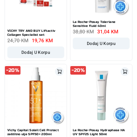
La Roche-Posay Toleriane
Sensitive fluid 40ml
38,80
KM
31,04
KM
VICHY TRY AND BUY Liftactiv
Collagen Specialist set
24,70
KM
19,76
KM
Dodaj U Korpu
Dodaj U Korpu
-20%
-20%
Vichy Capital Soleil Cell Protect
La Roche-Posay Hydraphase HA
zaštitno ulje SPF50+ 200ml
UV SPF25 Light 50ml