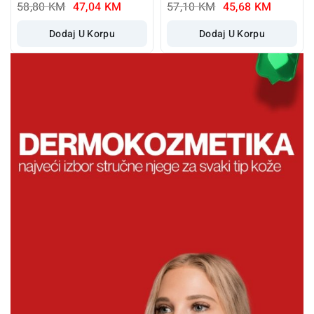
58,80
KM
47,04
KM
57,10
KM
45,68
KM
Dodaj U Korpu
Dodaj U Korpu