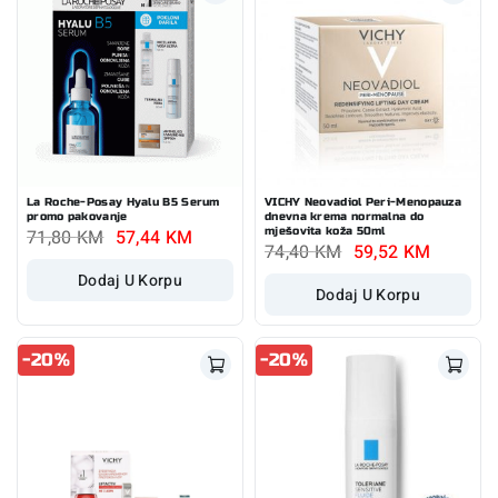
La Roche-Posay Hyalu B5 Serum
VICHY Neovadiol Peri-Menopauza
promo pakovanje
dnevna krema normalna do
71,80
KM
57,44
KM
mješovita koža 50ml
74,40
KM
59,52
KM
Dodaj U Korpu
Dodaj U Korpu
-20%
-20%