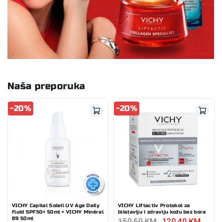
Naša preporuka
-20%
-20%
VICHY Capital Soleil UV Age Daily
VICHY Liftactiv Protokol za
fluid SPF50+ 50ml + VICHY Minéral
blistaviju i zdraviju kožu bez bora
89 50ml
150,50
KM
120,40
KM